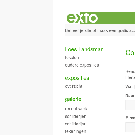
Beheer je site
of
maak een gratis ac
Loes Landsman
Co
teksten
oudere exposities
Reac
exposities
hiero
overzicht
Wat j
Naa
galerie
recent werk
schilderijen
E-ma
schilderijen
tekeningen